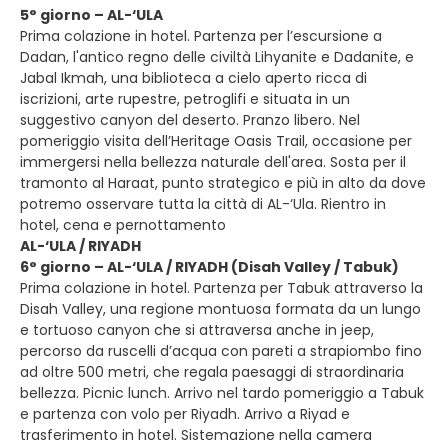
5° giorno – AL-‘ULA
Prima colazione in hotel. Partenza per l’escursione a
Dadan, l'antico regno delle civiltà Lihyanite e Dadanite, e
Jabal Ikmah, una biblioteca a cielo aperto ricca di
iscrizioni, arte rupestre, petroglifi e situata in un
suggestivo canyon del deserto. Pranzo libero. Nel
pomeriggio visita dell’Heritage Oasis Trail, occasione per
immergersi nella bellezza naturale dell'area. Sosta per il
tramonto al Haraat, punto strategico e più in alto da dove
potremo osservare tutta la città di AL-‘Ula. Rientro in
hotel, cena e pernottamento
AL-‘ULA / RIYADH
6° giorno – AL-‘ULA / RIYADH (Disah Valley / Tabuk)
Prima colazione in hotel. Partenza per Tabuk attraverso la
Disah Valley, una regione montuosa formata da un lungo
e tortuoso canyon che si attraversa anche in jeep,
percorso da ruscelli d’acqua con pareti a strapiombo fino
ad oltre 500 metri, che regala paesaggi di straordinaria
bellezza. Picnic lunch. Arrivo nel tardo pomeriggio a Tabuk
e partenza con volo per Riyadh. Arrivo a Riyad e
trasferimento in hotel. Sistemazione nella camera