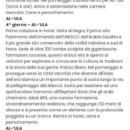
ristorante locale. Nel pomeriggio trasferimento per AL-‘Ula
(circa 4 ore). Arrivo e sistemazione nella camera
riservata. Cena e pernottamento
AL-‘ULA
4° giorno – AL-‘ULA
Prima colazione in hotel. Visita di Hegra, il primo sito
Patrimonio dell'Umanità dell'UNESCO dell'Arabia Saudita e
il più grande sito conservato della civiltà nabatea a sud di
Petra. Sede di oltre 100 tombe scolpite da gigantesche
formazioni rocciose, questo antico sito è aperto ai
visitatori per esplorare e conoscere la cultura, le tradizioni
e la storia della sua gente. Pranzo libero. Nel pomeriggio si
prosegue verso la Città Vecchia che divenne all'inizio
dell'era islamica un importante punto di sosta lungo la via
di pellegrinaggio alla Mecca. Sosta per assistere ad uno
spettacolare tramonto all’Elephant Rock che gli arabi
chiamano Jabal AlFil, una curiosa formazione,
straordinariamente realistica, che raggiunge i 52 metri di
altezza e si presenta come un elefante con la proboscide
poggiata su un tronco. Rientro in hotel, cena e
pernottamento
AL-‘ULA