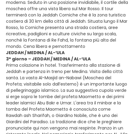
moderna. Seduto in una posizione invidiabile, il cortile della
moschea offre una vista libera sul Mar Rosso. Il tour
terminerà con la Jeddah Corniche che è la zona turistica
costiera di 30 km della città di Jeddah. Situata lungo il Mar
Rosso, la Corniche presenta una strada costiera, aree
ricreative, padiglioni e sculture civiche su larga scala,
nonché la Fontana di Re Fahd, la fontana più alta del
mondo. Cena libera e pernottamento
JEDDAH / MEDINA / AL-‘ULA
3° giorno – JEDDAH / MEDINA / AL-‘ULA
Prima colazione in hotel. Trasferimento alla stazione di
Jeddah e partenza in treno per Medina. Visita della città
santa. La vasta Al-Masjid an-Nabawi (Moschea del
Profeta; visitabile solo dall’esterno) è un importante luogo
di pellegrinaggio islamico. La sua suggestiva cupola verde
si erge sopra le tombe del profeta Maometto e dei primi
leader islamici Abu Bakr e Umar. L'area tra il minbar e la
tomba del Profeta Maometto è conosciuta come
Rawdah ash Sharifah, o Giardino Nobile, che è uno dei
Giardini del Paradiso. La tradizione dice che le preghiere
pronunciate qui non vengono mai respinte. Pranzo in un