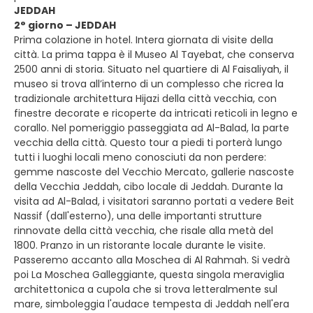
JEDDAH
2° giorno – JEDDAH
Prima colazione in hotel. Intera giornata di visite della
città. La prima tappa è il Museo Al Tayebat, che conserva
2500 anni di storia. Situato nel quartiere di Al Faisaliyah, il
museo si trova all’interno di un complesso che ricrea la
tradizionale architettura Hijazi della città vecchia, con
finestre decorate e ricoperte da intricati reticoli in legno e
corallo. Nel pomeriggio passeggiata ad Al-Balad, la parte
vecchia della città. Questo tour a piedi ti porterà lungo
tutti i luoghi locali meno conosciuti da non perdere:
gemme nascoste del Vecchio Mercato, gallerie nascoste
della Vecchia Jeddah, cibo locale di Jeddah. Durante la
visita ad Al-Balad, i visitatori saranno portati a vedere Beit
Nassif (dall'esterno), una delle importanti strutture
rinnovate della città vecchia, che risale alla metà del
1800. Pranzo in un ristorante locale durante le visite.
Passeremo accanto alla Moschea di Al Rahmah. Si vedrà
poi La Moschea Galleggiante, questa singola meraviglia
architettonica a cupola che si trova letteralmente sul
mare, simboleggia l'audace tempesta di Jeddah nell'era