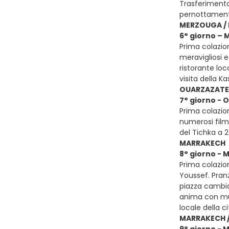
Trasferimento
pernottamen
MERZOUGA / 
6° giorno – 
Prima colazio
meravigliosi e
ristorante loc
visita della 
OUARZAZATE 
7° giorno - 
Prima colazion
numerosi film 
del Tichka a 
MARRAKECH
8° giorno -
Prima colazion
Youssef. Pranz
piazza cambia
anima con musi
locale della c
MARRAKECH /