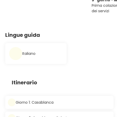
9° giorno - 
Prima colazion
dei servizi
Lingue guida
Italiano
Itinerario
Giorno 1: Casablanca