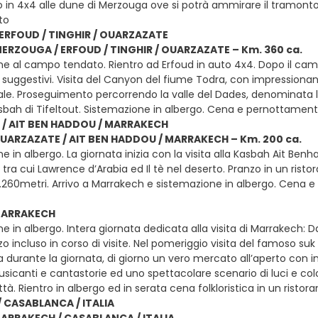
 in 4x4 alle dune di Merzouga ove si potrà ammirare il tramont
to
ERFOUD / TINGHIR / OUARZAZATE
MERZOUGA / ERFOUD / TINGHIR / OUARZAZATE – Km. 360 ca.
ne al campo tendato. Rientro ad Erfoud in auto 4x4. Dopo il ca
 suggestivi. Visita del Canyon del fiume Todra, con impressionant
ale. Proseguimento percorrendo la valle del Dades, denominata la 
Kasbah di Tifeltout. Sistemazione in albergo. Cena e pernottamen
/ AIT BEN HADDOU / MARRAKECH
OUARZAZATE / AIT BEN HADDOU / MARRAKECH – Km. 200 ca.
e in albergo. La giornata inizia con la visita alla Kasbah Ait Be
tra cui Lawrence d’Arabia ed Il tè nel deserto. Pranzo in un rist
2.260metri. Arrivo a Marrakech e sistemazione in albergo. Cena
 MARRAKECH
e in albergo. Intera giornata dedicata alla visita di Marrakech: Da
o incluso in corso di visite. Nel pomeriggio visita del famoso suk
 durante la giornata, di giorno un vero mercato all’aperto con i
canti e cantastorie ed uno spettacolare scenario di luci e color
ittà. Rientro in albergo ed in serata cena folkloristica in un rist
 CASABLANCA / ITALIA