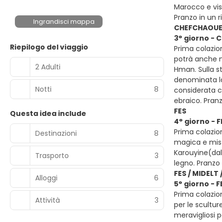
Marocco e vis
Pranzo in un 
Ingrandisci mappa
CHEFCHAOUEN 
3° giorno - 
Riepilogo del viaggio
Prima colazion
potrà anche no
2 Adulti
Hman. Sulla st
denominata la
Notti
8
considerata c
ebraico. Pran
FES
Questa idea include
4° giorno - F
Prima colazion
Destinazioni
8
magica e mist
Karouyine(dall
Trasporto
3
legno. Pranzo 
FES / MIDELT
Alloggi
6
5° giorno - 
Prima colazion
Attività
3
per le scultur
meravigliosi p