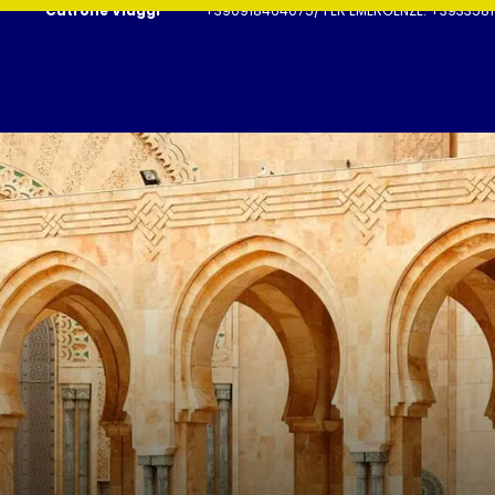
Cutrone Viaggi
+390918464075/ PER EMERGENZE: +3933581