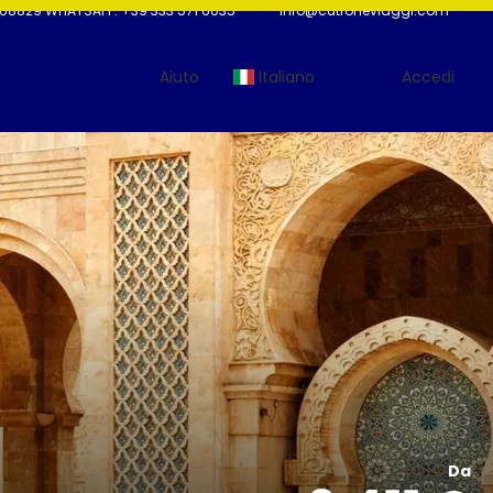
68829 WHATSAPP: +39 333 571 6035
info@cutroneviaggi.com
Aiuto
Italiano
Accedi
Da