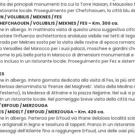
ita dei principali monumenti tra cui la Torre Hassan, il Mausole
ristorante locale. Proseguimento per Chefchaouen, la città blu
/ VOLUBILIS / MEKNES / FES
CHEFCHAOUEN / VOLUBILIS / MEKNES / FES – Km. 300 ca.
e in albergo. In mattinata visita di questa unica suggestiva citta
tare l’influenza architettonica andalusa visibile nei tetti di tegole
rada per Meknes sosta per la visita delle rovine di epoca romana d
 Versailles del Marocco per i suoi palazzi, moschee e giardini c
ome la più bella porta in Marocco di dimensioni monumentali e 
zo incluso in un ristorante locale. Proseguimento per Fez e sis
ES
e in albergo. Intera giornata dedicata alla visita di Fes, la più ant
eriosa denominata la ‘Firenze del Maghreb’. Visita della Medina
’esterno), la Medersa di Attraine e la piazza Nejjarine. Nel suk si
in un ristorante locale. Nel pomeriggio breve visita della città 
 / ERFOUD / MERZOUGA
FES / MIDELT / ERFOUD / MERZOUGA – Km. 420 ca.
e in albergo. Partenza per Erfoud via Ifrane deliziosa località sc
e artigianali in legno e tessitura di tappeti. Pranzo in un ristor
aesaggi dell’Atlante fino a raggiungere Erfoud, una delle oasi p