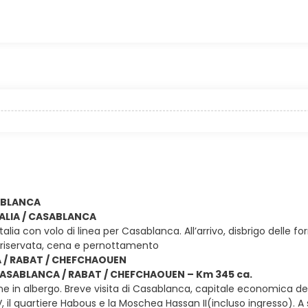
SABLANCA
ITALIA / CASABLANCA
Italia con volo di linea per Casablanca. All’arrivo, disbrigo delle
riservata, cena e pernottamento
/ RABAT / CHEFCHAOUEN
 CASABLANCA / RABAT / CHEFCHAOUEN – Km 345 ca.
e in albergo. Breve visita di Casablanca, capitale economica del 
l quartiere Habous e la Moschea Hassan II(incluso ingresso). A 