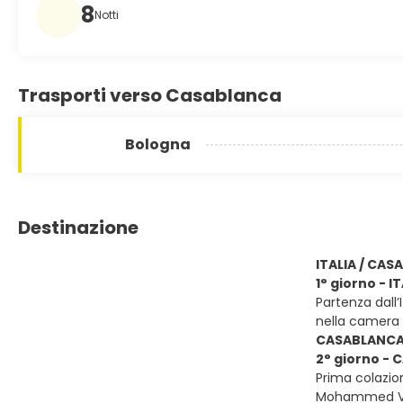
8
Notti
Trasporti verso Casablanca
Bologna
Destinazione
ITALIA / CA
1° giorno - 
Partenza dall’
nella camera 
CASABLANCA 
2° giorno -
Prima colazion
Mohammed V, i