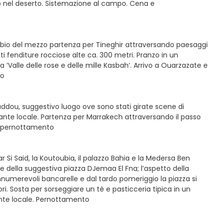
o nel deserto. Sistemazione al campo. Cena e
mbio del mezzo partenza per Tineghir attraversando paesaggi
i fenditure rocciose alte ca. 300 metri. Pranzo in un
‘Valle delle rose e delle mille Kasbah’. Arrivo a Ouarzazate e
to
nhaddou, suggestivo luogo ove sono stati girate scene di
orante locale. Partenza per Marrakech attraversando il passo
 e pernottamento
r Si Said, la Koutoubia, il palazzo Bahia e la Medersa Ben
 e della suggestiva piazza DJemaa El Fna; l’aspetto della
nnumerevoli bancarelle e dal tardo pomeriggio la piazza si
i. Sosta per sorseggiare un tè e pasticceria tipica in un
orante locale. Pernottamento