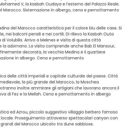
o Mohamed V, la kasbah Oudaya e l’esterno del Palazzo Reale.
 del Marocco. Sistemazione in albergo, cena e pernottamento
dina del Marocco caratteristica per il colore blu delle case. Si
, nei balconi pensili e nei cortili. Di rilievo la Kasbah Outa
i Volubilis. Arrivo a Meknes e visita di questa città
he la adornano. La visita comprende anche Bab El Mansour,
finemente decorata, la vecchia Medina e il quartiere
temazione in albergo. Cena e pernottamento
ica delle città imperiali e capitale culturale del paese. Città
 medievale, la più grande del Marocco, la Moschea
 potranno inoltre ammirare gli artigiani che lavorano ancora il
nuova di Fez e la Mellah. Cena e pernottamento in albergo
iistica ed Azrou, piccolo suggestivo villaggio berbero famoso
ante locale. Proseguimento attraverso spettacolari canyon con
iù grandi del Marocco ubicato tra dune sabbiose.